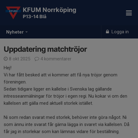
KFUM Norrköping
P13-14 Blå
Logga in
Nyheter
Uppdatering matchtröjor
8 okt 2025
4 kommentarer
Hej!
Vi har fått besked att vi kommer att få nya tröjor genom
föreningen.
Sedan tidigare ligger en kallelse i Svenska lag gällande
intresseanmälningar för tröjor i egen regi. Nu kokar vi om den
kallelsen att gälla med aktuell storlek istället.
Ni som redan svarat med storlek, behöver inte göra något. Ni
som ännu inte svarat får gärna lägga in svaret via kallelsen. Då
får jag in storlekar som kan lämnas vidare för beställning.