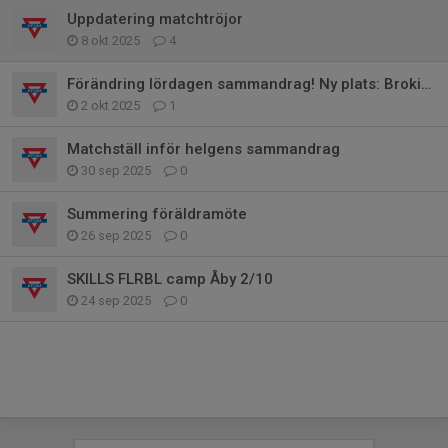
Uppdatering matchtröjor
8 okt 2025
4
Förändring lördagen sammandrag! Ny plats: Brokindshallen
2 okt 2025
1
Matchställ inför helgens sammandrag
30 sep 2025
0
Summering föräldramöte
26 sep 2025
0
SKILLS FLRBL camp Åby 2/10
24 sep 2025
0