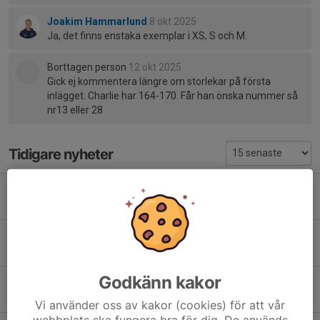
Joakim Hammarlund
8 okt 2025
Ja, det finns enstaka exemplar i XS, S och M.
Borttagen person
12 okt 2025
Gick ej kommentera längre om storlekar på första
inlägget. Charlie har 164-170. Får han önska nummer så
nr13 eller 28
Tidigare nyheter
Tack för den här säsongen!
26 maj, 19:57
1
Säsongsavslutning och inför nästa säsong
16 maj, 10:40
0
Godkänn kakor
Örebrocupen 17-19/4
14 apr, 17:36
0
Vi använder oss av kakor (cookies) för att vår
webbplats ska fungera bra för dig. De används