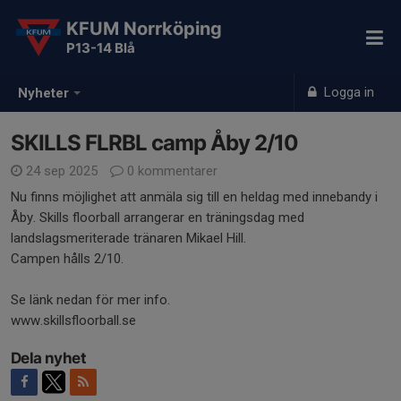
KFUM Norrköping
P13-14 Blå
Logga in
Nyheter
SKILLS FLRBL camp Åby 2/10
24 sep 2025
0 kommentarer
Nu finns möjlighet att anmäla sig till en heldag med innebandy i
Åby. Skills floorball arrangerar en träningsdag med
landslagsmeriterade tränaren Mikael Hill.
Campen hålls 2/10.
Se länk nedan för mer info.
www.skillsfloorball.se
Dela nyhet