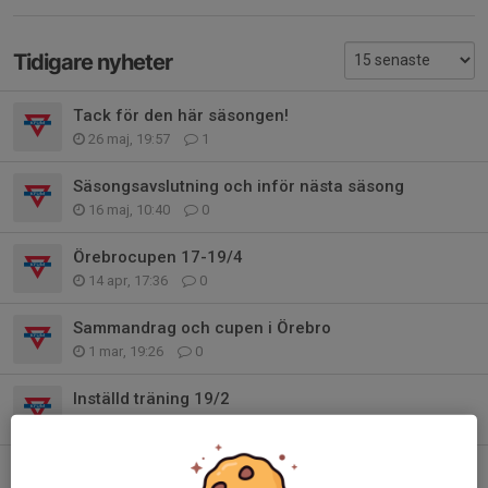
Tidigare nyheter
Tack för den här säsongen!
26 maj, 19:57
1
Säsongsavslutning och inför nästa säsong
16 maj, 10:40
0
Örebrocupen 17-19/4
14 apr, 17:36
0
Sammandrag och cupen i Örebro
1 mar, 19:26
0
Inställd träning 19/2
17 feb, 19:19
0
Träningar under sportlovsveckan