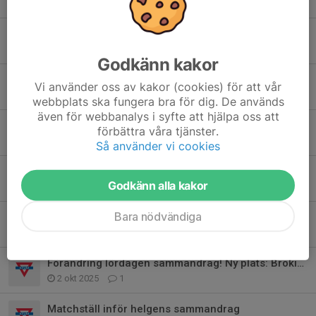
15 feb, 19:52
0
Avslutningscup?
17 jan, 16:13
0
Godkänn kakor
Inför helgerna
Vi använder oss av kakor (cookies) för att vår
15 dec 2025
0
webbplats ska fungera bra för dig. De används
även för webbanalys i syfte att hjälpa oss att
Kommande matcher i december och januari
förbättra våra tjänster.
16 nov 2025
0
Så använder vi cookies
Sammandrag 11/10
Godkänn alla kakor
10 okt 2025
2
Bara nödvändiga
Uppdatering matchtröjor
8 okt 2025
4
Förändring lördagen sammandrag! Ny plats: Brokindshallen
2 okt 2025
1
Matchställ inför helgens sammandrag