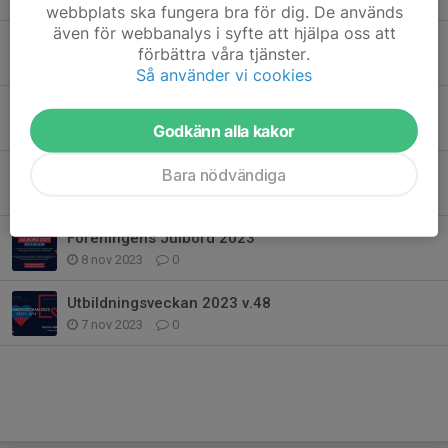
webbplats ska fungera bra för dig. De används
även för webbanalys i syfte att hjälpa oss att
KFUM Dagarna 2024
förbättra våra tjänster.
15 jan 2024
0
Så använder vi cookies
Ungdomsbio 27 december!
Godkänn alla kakor
21 nov 2023
0
Höströj i Äventyrsgolfen
Bara nödvändiga
11 nov 2023
0
Föreningens Julbord 2023
8 nov 2023
0
Utbildningsveckan 2023 v.48
7 nov 2023
0