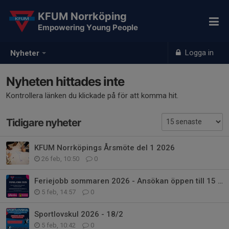
KFUM Norrköping
Empowering Young People
Logga in
Nyheter
Nyheten hittades inte
Kontrollera länken du klickade på för att komma hit.
Tidigare nyheter
KFUM Norrköpings Årsmöte del 1 2026
26 feb, 10:50
0
Feriejobb sommaren 2026 - Ansökan öppen till 15 februari
5 feb, 14:57
0
Sportlovskul 2026 - 18/2
5 feb, 10:42
0