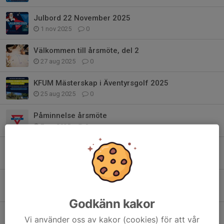
Julbord 22 November 2025
1 nov 2025
0
Välkommen till årsmöte, del 2
27 aug 2025
0
KFUM Mästerskap i Äventyrsgolf 2025
25 aug 2025
0
Påminnelse årsmöte
7 apr 2025
0
KFUM Norrköpings Julbord 1/12-24
14 nov 2024
0
KM i Äventyrsgolf och årsmöte del 2
16 aug 2024
0
Godkänn kakor
Sportlovskul 21/2-24
Vi använder oss av kakor (cookies) för att vår
15 jan 2024
0