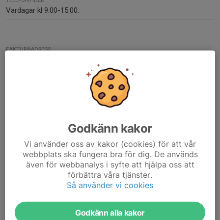
TELEFONTIDER
Vardagar kl 9.00-15.00.
FAKTURAADRESS
KFUM Norrköping
Fack 4855
Box 3039
831 46 Östersund
MEJLA PDF-FAKTUROR TILL
4855@faktura.scancloud.se
Godkänn kakor
FÖRENINGSNUMMER
Vi använder oss av kakor (cookies) för att vår
2521
webbplats ska fungera bra för dig. De används
även för webbanalys i syfte att hjälpa oss att
ORG. NUMMER
förbättra våra tjänster.
825000-1818
Så använder vi cookies
BANKGIRO
633-6002
Godkänn alla kakor