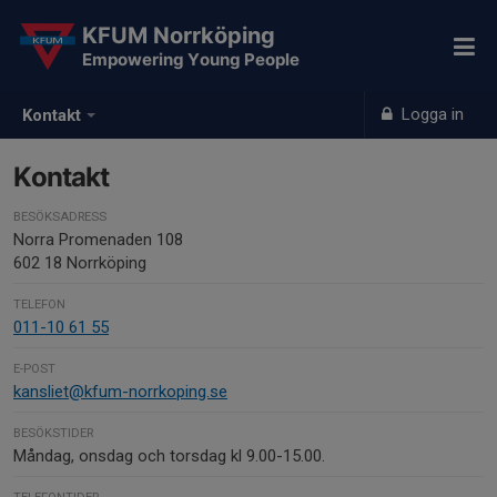
KFUM Norrköping
Empowering Young People
Logga in
Kontakt
Kontakt
BESÖKSADRESS
Norra Promenaden 108
602 18 Norrköping
TELEFON
011-10 61 55
E-POST
kansliet@kfum-norrkoping.se
BESÖKSTIDER
Måndag, onsdag och torsdag kl 9.00-15.00.