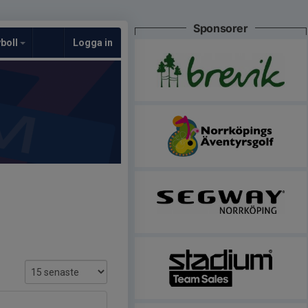
Sponsorer
yboll
Logga in