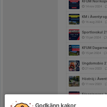
KFUM Norrköpi
14 nov 2024
KM i Äventyrsg
16 aug 2024
Sportlovskul 2
15 jan 2024
KFUM Dagarna
15 jan 2024
Ungdomsbio 2
21 nov 2023
Höströj i Även
11 nov 2023
Föreningens J
8 nov 2023
Godkänn kakor