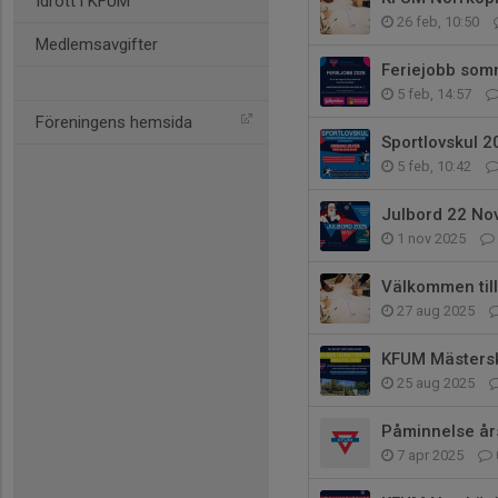
Idrott i KFUM
26 feb, 10:50
Medlemsavgifter
Feriejobb somm
5 feb, 14:57
Föreningens hemsida
Sportlovskul 2
5 feb, 10:42
Julbord 22 N
1 nov 2025
Välkommen till
27 aug 2025
KFUM Mästersk
25 aug 2025
Påminnelse å
7 apr 2025