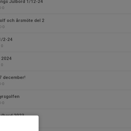
ngs Julbord 1/12-24
0
olf och årsmöte del 2
0
1/2-24
0
 2024
0
7 december!
0
tyrsgolfen
0
ulbord 2023
0