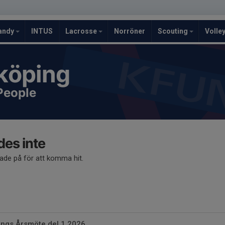
andy
INTUS
Lacrosse
Norröner
Scouting
Volle
köping
People
des inte
kade på för att komma hit.
ngs Årsmöte del 1 2026