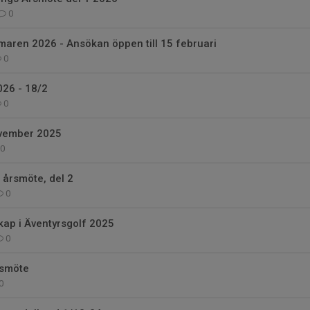
0
aren 2026 - Ansökan öppen till 15 februari
0
026 - 18/2
0
ovember 2025
0
 årsmöte, del 2
0
ap i Äventyrsgolf 2025
0
rsmöte
0