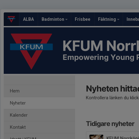
ALBA
Badminton
Frisbee
Fäktning
Inneb
KFUM Norr
Empowering Young 
Nyheten hitta
Hem
Kontrollera länken du klic
Nyheter
Kalender
Tidigare nyheter
Kontakt
KFUM Norrköpi