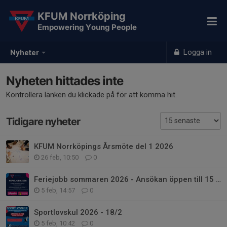
KFUM Norrköping
Empowering Young People
Logga in
Nyheter
Nyheten hittades inte
Kontrollera länken du klickade på för att komma hit.
Tidigare nyheter
KFUM Norrköpings Årsmöte del 1 2026
26 feb, 10:50
0
Feriejobb sommaren 2026 - Ansökan öppen till 15 februari
5 feb, 14:57
0
Sportlovskul 2026 - 18/2
5 feb, 10:42
0