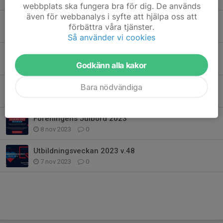
webbplats ska fungera bra för dig. De används
även för webbanalys i syfte att hjälpa oss att
KFUM Dagarna 2024
förbättra våra tjänster.
15 jan 2024
0
Så använder vi cookies
Ungdomsbio 27 december!
Godkänn alla kakor
21 nov 2023
0
Höströj i Äventyrsgolfen
Bara nödvändiga
11 nov 2023
0
Föreningens Julbord 2023
8 nov 2023
0
Utbildningsveckan 2023 v.48
7 nov 2023
0