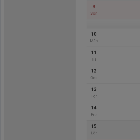
9
Sön
10
Mån
11
Tis
12
Ons
13
Tor
14
Fre
15
Lör