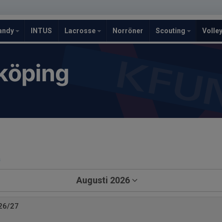
andy
INTUS
Lacrosse
Norröner
Scouting
Volle
köping
a
Augusti 2026
26/27