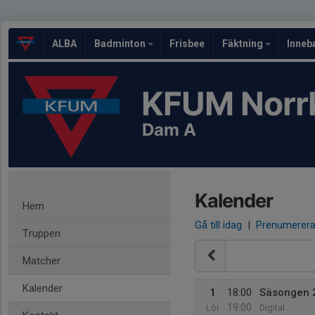
ALBA
Badminton
Frisbee
Fäktning
Inneb
KFUM Norr
Dam A
Kalender
Hem
Gå till idag
|
Prenumerer
Truppen
Matcher
Kalender
1
18:00
Säsongen 
19:00
Lör
Digital