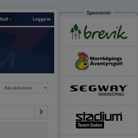
Sponsorer
yboll
Logga in