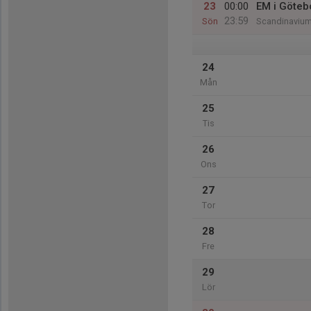
23
00:00
EM i Göteb
23:59
Sön
Scandinaviu
24
Mån
25
Tis
26
Ons
27
Tor
28
Fre
29
Lör