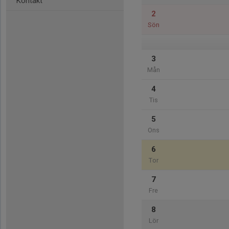
Kontakt
2
Sön
3
Mån
4
Tis
5
Ons
6
Tor
7
Fre
8
Lör