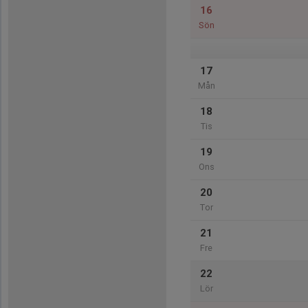
16
Sön
17
Mån
18
Tis
19
Ons
20
Tor
21
Fre
22
Lör