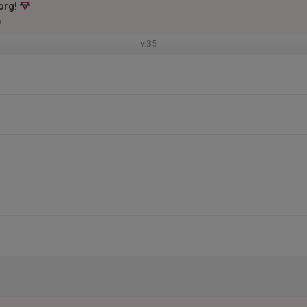
org!
m
v.35