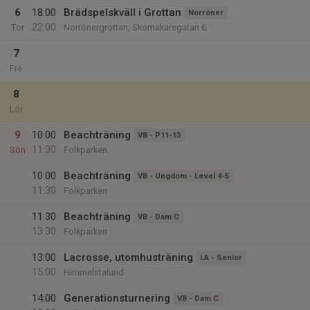
6
18:00
Brädspelskväll i Grottan
Norröner
22:00
Tor
Norrönergrottan, Skomakaregatan 6
7
Fre
8
Lör
9
10:00
Beachträning
VB - P11-13
11:30
Sön
Folkparken
10:00
Beachträning
VB - Ungdom - Level 4-5
11:30
Folkparken
11:30
Beachträning
VB - Dam C
13:30
Folkparken
13:00
Lacrosse, utomhusträning
LA - Senior
15:00
Himmelstalund
14:00
Generationsturnering
VB - Dam C