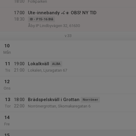
18:00
Folkparken
17:00
Ute-innebandy 🏑☀️ OBS! NY TID
18:30
IB - P15-16 Blå
Åby IP Lindbyvägen 32, 61630
v.33
10
Mån
11
19:00
Lokalkväll
ALBA
21:00
Tis
Lokalen, Ljuragatan 67
12
Ons
13
18:00
Brädspelskväll i Grottan
Norröner
22:00
Tor
Norrönergrottan, Skomakaregatan 6
14
Fre
15