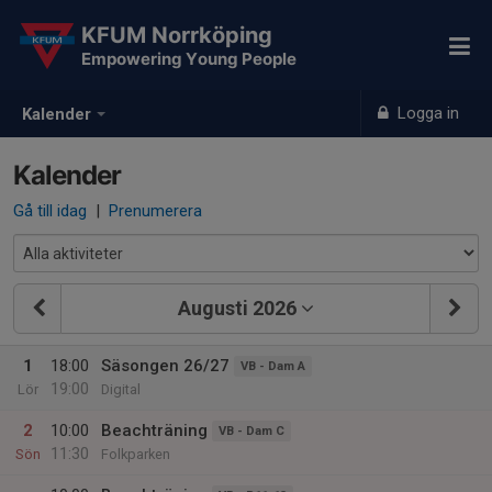
KFUM Norrköping
Empowering Young People
Logga in
Kalender
Kalender
Gå till idag
|
Prenumerera
Augusti 2026
1
18:00
Säsongen 26/27
VB - Dam A
19:00
Lör
Digital
2
10:00
Beachträning
VB - Dam C
11:30
Sön
Folkparken