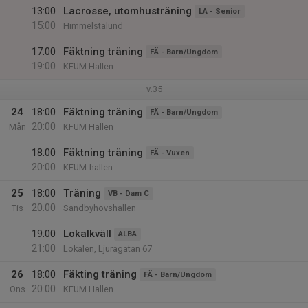
13:00
Lacrosse, utomhusträning
LA - Senior
15:00
Himmelstalund
17:00
Fäktning träning
FÄ - Barn/Ungdom
19:00
KFUM Hallen
v.35
24
18:00
Fäktning träning
FÄ - Barn/Ungdom
20:00
Mån
KFUM Hallen
18:00
Fäktning träning
FÄ - Vuxen
20:00
KFUM-hallen
25
18:00
Träning
VB - Dam C
20:00
Tis
Sandbyhovshallen
19:00
Lokalkväll
ALBA
21:00
Lokalen, Ljuragatan 67
26
18:00
Fäkting träning
FÄ - Barn/Ungdom
20:00
Ons
KFUM Hallen