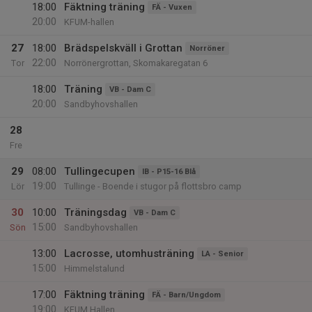
18:00
Fäktning träning
FÄ - Vuxen
20:00
KFUM-hallen
27
18:00
Brädspelskväll i Grottan
Norröner
22:00
Tor
Norrönergrottan, Skomakaregatan 6
18:00
Träning
VB - Dam C
20:00
Sandbyhovshallen
28
Fre
29
08:00
Tullingecupen
IB - P15-16 Blå
19:00
Lör
Tullinge - Boende i stugor på flottsbro camp
30
10:00
Träningsdag
VB - Dam C
15:00
Sön
Sandbyhovshallen
13:00
Lacrosse, utomhusträning
LA - Senior
15:00
Himmelstalund
17:00
Fäktning träning
FÄ - Barn/Ungdom
19:00
KFUM Hallen