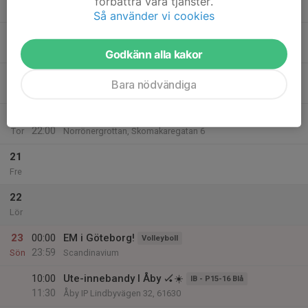
förbättra våra tjänster.
21:00
Tis
Lokalen, Ljuragatan 67
Så använder vi cookies
19
18:00
Fäkting träning
FÄ - Barn/Ungdom
20:00
Ons
KFUM Hallen
Godkänn alla kakor
18:00
Fäktning träning
FÄ - Vuxen
Bara nödvändiga
20:00
KFUM-hallen
20
18:00
Brädspelskväll i Grottan
Norröner
22:00
Tor
Norrönergrottan, Skomakaregatan 6
21
Fre
22
Lör
23
00:00
EM i Göteborg!
Volleyboll
23:59
Sön
Scandinavium
10:00
Ute-innebandy I Åby 🏑☀️
IB - P15-16 Blå
11:30
Åby IP Lindbyvägen 32, 61630