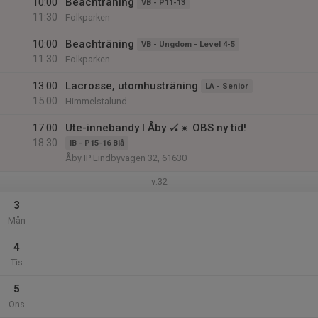
10:00
Beachträning
VB - P11-13
11:30
Folkparken
10:00
Beachträning
VB - Ungdom - Level 4-5
11:30
Folkparken
13:00
Lacrosse, utomhusträning
LA - Senior
15:00
Himmelstalund
17:00
Ute-innebandy I Åby 🏑☀️ OBS ny tid!
18:30
IB - P15-16 Blå
Åby IP Lindbyvägen 32, 61630
v.32
3
Mån
4
Tis
5
Ons