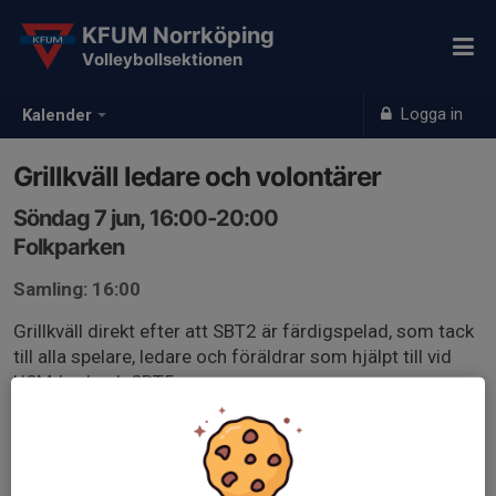
KFUM Norrköping
Volleybollsektionen
Logga in
Kalender
Grillkväll ledare och volontärer
Söndag 7 jun, 16:00-20:00
Folkparken
Samling: 16:00
Grillkväll direkt efter att SBT2 är färdigspelad, som tack
till alla spelare, ledare och föräldrar som hjälpt till vid
USM-kval och SBT5.
Ange eventuell specialkost/allergier som kommentar,
om det inte redan står i din profil.