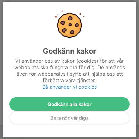
För fler tävlingar, se förbundets
säsongskalender
.
Andra tävlingar
24 juni -
Queen of the beach
(ungdom)
9 aug - Generationsturnering (förälder - barn). Mer info kommer
Godkänn kakor
Vi använder oss av kakor (cookies) för att vår
Licens
webbplats ska fungera bra för dig. De används
Är du medlem i KFUM Norrköping och vill anmäla dig till
även för webbanalys i syfte att hjälpa oss att
rankinggrundande tävlingar? Mejla
anna@kfum.me
för att lösa
förbättra våra tjänster.
licens,
senast 2 dagar innan
sista anmälningsdag.
Så använder vi cookies
Godkänn alla kakor
Bara nödvändiga