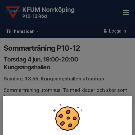
KFUM Norrköping
P10-12 Röd
Logga in
Till hemsidan
Sommarträning P10-12
Torsdag 4 jun, 19:00-20:00
Kungsängshallen
Samling: 18:55, Kungsängshallen utomhus
Sommarträning utomhus. Ta med kläder och skor som
fungerar ute.
OBS - vi har inte tillgång till omklädningsrum.