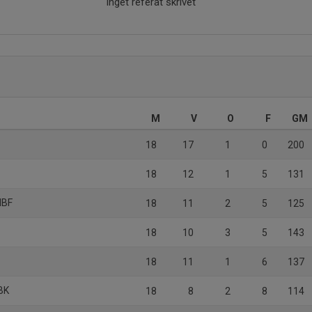
Inget referat skrivet
M
V
O
F
GM
18
17
1
0
200
18
12
1
5
131
IBF
18
11
2
5
125
18
10
3
5
143
18
11
1
6
137
IBK
18
8
2
8
114