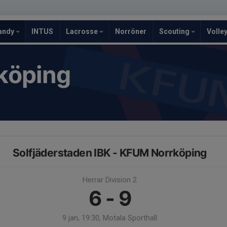
andy
INTUS
Lacrosse
Norröner
Scouting
Volle
köping
Solfjäderstaden IBK - KFUM Norrköping
Herrar Division 2
6 - 9
9 jan, 19:30, Motala Sporthall