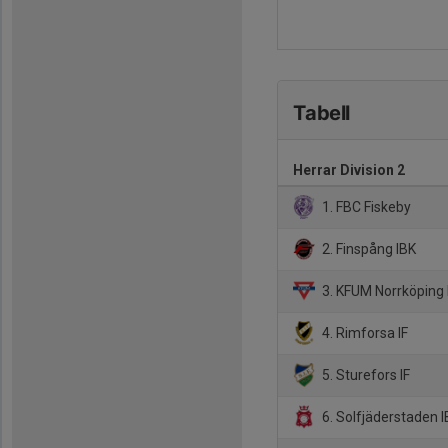
Tabell
Herrar Division 2
1. FBC Fiskeby
2. Finspång IBK
3. KFUM Norrköping 
4. Rimforsa IF
5. Sturefors IF
6. Solfjäderstaden 