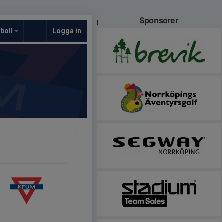
Sponsorer
yboll
Logga in