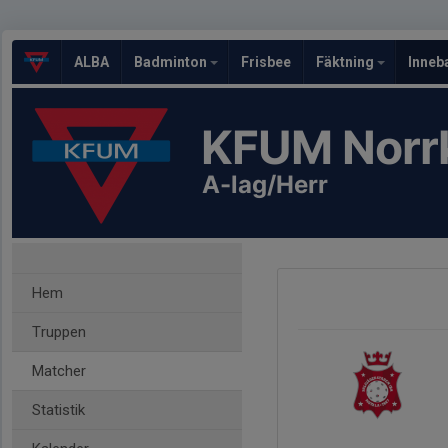
ALBA
Badminton
Frisbee
Fäktning
Inneb
KFUM Norr
A-lag/Herr
Hem
Truppen
Matcher
Statistik