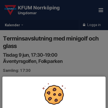
KFUM Norrköping
Ungdomar
Logga in
Kalender
Terminsavslutning med minigolf och
glass
Tisdag 9 jun, 17:30-19:00
Äventyrsgolfen, Folkparken
Samling: 17:30