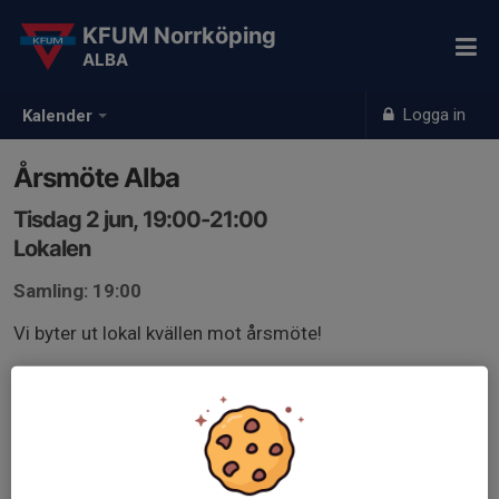
KFUM Norrköping
ALBA
Logga in
Kalender
Årsmöte Alba
Tisdag 2 jun, 19:00-21:00
Lokalen
Samling: 19:00
Vi byter ut lokal kvällen mot årsmöte!
Skulle vara kul om så många medlemmar som möjligt
vill delta på mötet.
Dagordning för mötet kommer läggas upp här i
kallelsen.